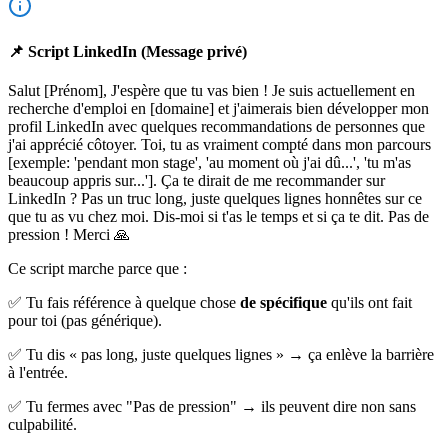
📌 Script LinkedIn (Message privé)
Salut [Prénom], J'espère que tu vas bien ! Je suis actuellement en
recherche d'emploi en [domaine] et j'aimerais bien développer mon
profil LinkedIn avec quelques recommandations de personnes que
j'ai apprécié côtoyer. Toi, tu as vraiment compté dans mon parcours
[exemple: 'pendant mon stage', 'au moment où j'ai dû...', 'tu m'as
beaucoup appris sur...']. Ça te dirait de me recommander sur
LinkedIn ? Pas un truc long, juste quelques lignes honnêtes sur ce
que tu as vu chez moi. Dis-moi si t'as le temps et si ça te dit. Pas de
pression ! Merci 🙏
Ce script marche parce que :
✅ Tu fais référence à quelque chose
de spécifique
qu'ils ont fait
pour toi (pas générique).
✅ Tu dis « pas long, juste quelques lignes »
→ ça enlève la barrière
à l'entrée.
✅ Tu fermes avec "Pas de pression"
→ ils peuvent dire non sans
culpabilité.