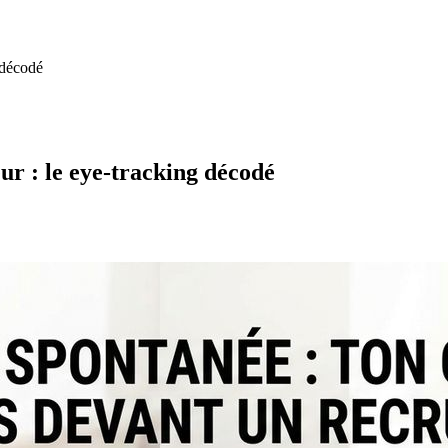
 décodé
ur : le eye-tracking décodé