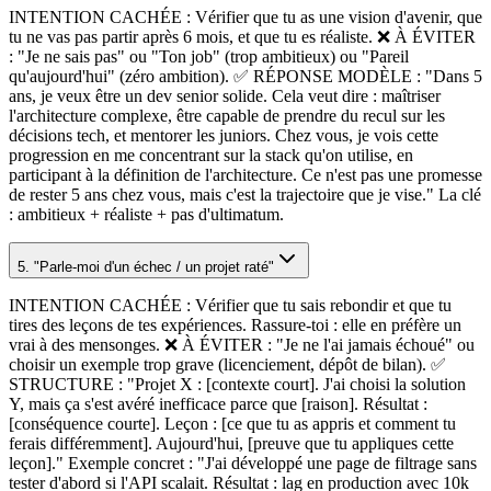
INTENTION CACHÉE : Vérifier que tu as une vision d'avenir, que
tu ne vas pas partir après 6 mois, et que tu es réaliste. ❌ À ÉVITER
: "Je ne sais pas" ou "Ton job" (trop ambitieux) ou "Pareil
qu'aujourd'hui" (zéro ambition). ✅ RÉPONSE MODÈLE : "Dans 5
ans, je veux être un dev senior solide. Cela veut dire : maîtriser
l'architecture complexe, être capable de prendre du recul sur les
décisions tech, et mentorer les juniors. Chez vous, je vois cette
progression en me concentrant sur la stack qu'on utilise, en
participant à la définition de l'architecture. Ce n'est pas une promesse
de rester 5 ans chez vous, mais c'est la trajectoire que je vise." La clé
: ambitieux + réaliste + pas d'ultimatum.
5. "Parle-moi d'un échec / un projet raté"
INTENTION CACHÉE : Vérifier que tu sais rebondir et que tu
tires des leçons de tes expériences. Rassure-toi : elle en préfère un
vrai à des mensonges. ❌ À ÉVITER : "Je ne l'ai jamais échoué" ou
choisir un exemple trop grave (licenciement, dépôt de bilan). ✅
STRUCTURE : "Projet X : [contexte court]. J'ai choisi la solution
Y, mais ça s'est avéré inefficace parce que [raison]. Résultat :
[conséquence courte]. Leçon : [ce que tu as appris et comment tu
ferais différemment]. Aujourd'hui, [preuve que tu appliques cette
leçon]." Exemple concret : "J'ai développé une page de filtrage sans
tester d'abord si l'API scalait. Résultat : lag en production avec 10k