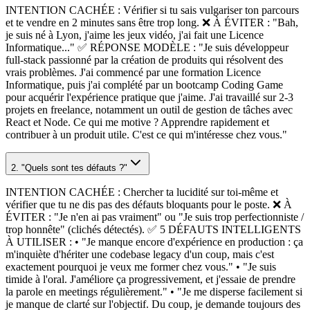
INTENTION CACHÉE : Vérifier si tu sais vulgariser ton parcours
et te vendre en 2 minutes sans être trop long. ❌ À ÉVITER : "Bah,
je suis né à Lyon, j'aime les jeux vidéo, j'ai fait une Licence
Informatique..." ✅ RÉPONSE MODÈLE : "Je suis développeur
full-stack passionné par la création de produits qui résolvent des
vrais problèmes. J'ai commencé par une formation Licence
Informatique, puis j'ai complété par un bootcamp Coding Game
pour acquérir l'expérience pratique que j'aime. J'ai travaillé sur 2-3
projets en freelance, notamment un outil de gestion de tâches avec
React et Node. Ce qui me motive ? Apprendre rapidement et
contribuer à un produit utile. C'est ce qui m'intéresse chez vous."
2. "Quels sont tes défauts ?"
INTENTION CACHÉE : Chercher ta lucidité sur toi-même et
vérifier que tu ne dis pas des défauts bloquants pour le poste. ❌ À
ÉVITER : "Je n'en ai pas vraiment" ou "Je suis trop perfectionniste /
trop honnête" (clichés détectés). ✅ 5 DÉFAUTS INTELLIGENTS
À UTILISER : • "Je manque encore d'expérience en production : ça
m'inquiète d'hériter une codebase legacy d'un coup, mais c'est
exactement pourquoi je veux me former chez vous." • "Je suis
timide à l'oral. J'améliore ça progressivement, et j'essaie de prendre
la parole en meetings régulièrement." • "Je me disperse facilement si
je manque de clarté sur l'objectif. Du coup, je demande toujours des