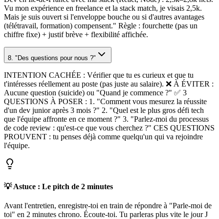
Vu mon expérience en freelance et la stack match, je visais 2,5k.
Mais je suis ouvert si l'enveloppe bouche ou si d'autres avantages
(télétravail, formation) compensent." Règle : fourchette (pas un
chiffre fixe) + justif brève + flexibilité affichée.
8. "Des questions pour nous ?"
INTENTION CACHÉE : Vérifier que tu es curieux et que tu
t'intéresses réellement au poste (pas juste au salaire). ❌ À ÉVITER :
Aucune question (suicide) ou "Quand je commence ?" ✅ 3
QUESTIONS À POSER : 1. "Comment vous mesurez la réussite
d'un dev junior après 3 mois ?" 2. "Quel est le plus gros défi tech
que l'équipe affronte en ce moment ?" 3. "Parlez-moi du processus
de code review : qu'est-ce que vous cherchez ?" CES QUESTIONS
PROUVENT : tu penses déjà comme quelqu'un qui va rejoindre
l'équipe.
💡 Astuce : Le pitch de 2 minutes
Avant l'entretien, enregistre-toi en train de répondre à "Parle-moi de
toi" en 2 minutes chrono. Écoute-toi. Tu parleras plus vite le jour J