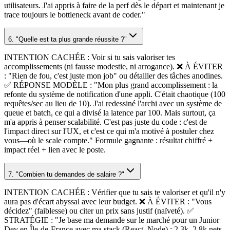
utilisateurs. J'ai appris à faire de la perf dès le départ et maintenant je
trace toujours le bottleneck avant de coder."
6. "Quelle est ta plus grande réussite ?"
INTENTION CACHÉE : Voir si tu sais valoriser tes
accomplissements (ni fausse modestie, ni arrogance). ❌ À ÉVITER
: "Rien de fou, c'est juste mon job" ou détailler des tâches anodines.
✅ RÉPONSE MODÈLE : "Mon plus grand accomplissement : la
refonte du système de notification d'une appli. C'était chaotique (100
requêtes/sec au lieu de 10). J'ai redessiné l'archi avec un système de
queue et batch, ce qui a divisé la latence par 100. Mais surtout, ça
m'a appris à penser scalabilité. C'est pas juste du code : c'est de
l'impact direct sur l'UX, et c'est ce qui m'a motivé à postuler chez
vous—où le scale compte." Formule gagnante : résultat chiffré +
impact réel + lien avec le poste.
7. "Combien tu demandes de salaire ?"
INTENTION CACHÉE : Vérifier que tu sais te valoriser et qu'il n'y
aura pas d'écart abyssal avec leur budget. ❌ À ÉVITER : "Vous
décidez" (faiblesse) ou citer un prix sans justif (naïveté). ✅
STRATÉGIE : "Je base ma demande sur le marché pour un Junior
Dev en Île-de-France avec ma stack (React, Node) : 2,3k–2,8k nets.