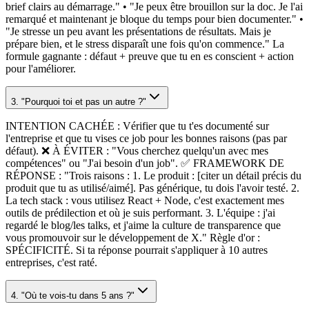
brief clairs au démarrage." • "Je peux être brouillon sur la doc. Je l'ai
remarqué et maintenant je bloque du temps pour bien documenter." •
"Je stresse un peu avant les présentations de résultats. Mais je
prépare bien, et le stress disparaît une fois qu'on commence." La
formule gagnante : défaut + preuve que tu en es conscient + action
pour l'améliorer.
3. "Pourquoi toi et pas un autre ?"
INTENTION CACHÉE : Vérifier que tu t'es documenté sur
l'entreprise et que tu vises ce job pour les bonnes raisons (pas par
défaut). ❌ À ÉVITER : "Vous cherchez quelqu'un avec mes
compétences" ou "J'ai besoin d'un job". ✅ FRAMEWORK DE
RÉPONSE : "Trois raisons : 1. Le produit : [citer un détail précis du
produit que tu as utilisé/aimé]. Pas générique, tu dois l'avoir testé. 2.
La tech stack : vous utilisez React + Node, c'est exactement mes
outils de prédi­lection et où je suis performant. 3. L'équipe : j'ai
regardé le blog/les talks, et j'aime la culture de transparence que
vous promouvoir sur le développement de X." Règle d'or :
SPÉCIFICITÉ. Si ta réponse pourrait s'appliquer à 10 autres
entreprises, c'est raté.
4. "Où te vois-tu dans 5 ans ?"